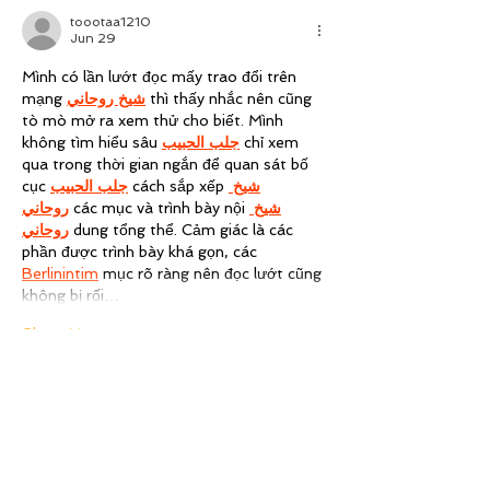
toootaa1210
Jun 29
Mình có lần lướt đọc mấy trao đổi trên 
mạng 
شيخ روحاني
 thì thấy nhắc nên cũng 
tò mò mở ra xem thử cho biết. Mình 
không tìm hiểu sâu 
جلب الحبيب
 chỉ xem 
qua trong thời gian ngắn để quan sát bố 
cục 
جلب الحبيب
 cách sắp xếp 
شيخ 
روحاني
 các mục và trình bày nội 
شيخ 
روحاني
 dung tổng thể. Cảm giác là các 
phần được trình bày khá gọn, các 
Berlinintim
 mục rõ ràng nên đọc lướt cũng 
không bị rối…
Show More
Like
Reply
jackrobin849
Jul 07, 2025
This excerpt was powerful — raw, poetic, 